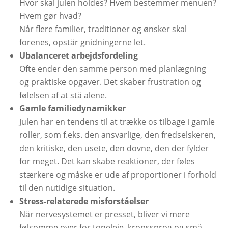
Hvor skal julen holdes? Hvem bestemmer menuen?
Hvem gør hvad?
Når flere familier, traditioner og ønsker skal
forenes, opstår gnidningerne let.
Ubalanceret arbejdsfordeling
Ofte ender den samme person med planlægning
og praktiske opgaver. Det skaber frustration og
følelsen af at stå alene.
Gamle familiedynamikker
Julen har en tendens til at trække os tilbage i gamle
roller, som f.eks. den ansvarlige, den fredselskeren,
den kritiske, den usete, den dovne, den der fylder
for meget. Det kan skabe reaktioner, der føles
stærkere og måske er ude af proportioner i forhold
til den nutidige situation.
Stress-relaterede misforståelser
Når nervesystemet er presset, bliver vi mere
følsomme over for toneleje, kropssprog og små