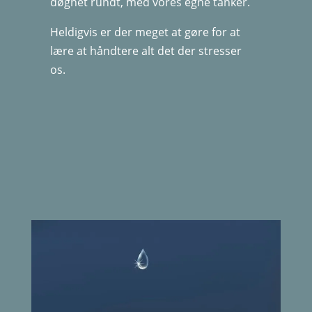
døgnet rundt, med vores egne tanker.
Heldigvis er der meget at gøre for at
lære at håndtere alt det der stresser
os.