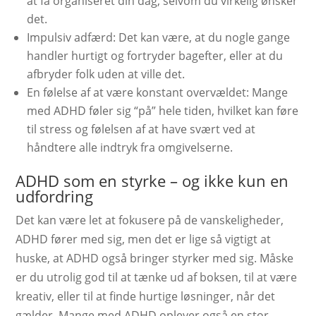
at få organiseret din dag, selvom du virkelig ønsker
det.
Impulsiv adfærd: Det kan være, at du nogle gange
handler hurtigt og fortryder bagefter, eller at du
afbryder folk uden at ville det.
En følelse af at være konstant overvældet: Mange
med ADHD føler sig “på” hele tiden, hvilket kan føre
til stress og følelsen af at have svært ved at
håndtere alle indtryk fra omgivelserne.
ADHD som en styrke – og ikke kun en
udfordring
Det kan være let at fokusere på de vanskeligheder,
ADHD fører med sig, men det er lige så vigtigt at
huske, at ADHD også bringer styrker med sig. Måske
er du utrolig god til at tænke ud af boksen, til at være
kreativ, eller til at finde hurtige løsninger, når det
gælder. Mange med ADHD oplever også en stor